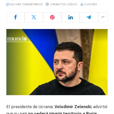
NO HAY COMENTARIOS
2 MINUTOS LEÍDOS
5
VISTAS
El presidente de Ucrania,
Volodimir Zelenski
, advirtió
que su país
no cederá ningún territorio a Rusia
,