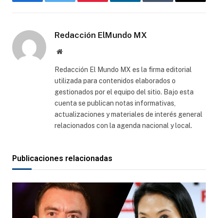
Facebook
Gorjeo
Pinterest
LinkedIn
Tumblr
Correo
electró
Redacción ElMundo MX
Sitio
web
Redacción El Mundo MX es la firma editorial
utilizada para contenidos elaborados o
gestionados por el equipo del sitio. Bajo esta
cuenta se publican notas informativas,
actualizaciones y materiales de interés general
relacionados con la agenda nacional y local.
Publicaciones relacionadas