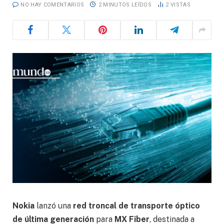
NO HAY COMENTARIOS
2 MINUTOS LEÍDOS
2
VISTAS
Nokia
lanzó una
red troncal de transporte óptico
de última generación
para
MX Fiber
, destinada a