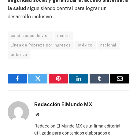
seguridad social y garantizar el acceso universal a
la salud
sigue siendo central para lograr un
desarrollo inclusivo.
condiciones de vida
dinero
Línea de Pobreza por Ingresos
México
nacional
pobreza
Facebook
Gorjeo
Pinterest
LinkedIn
Tumblr
Correo
electró
Redacción ElMundo MX
Sitio
web
Redacción El Mundo MX es la firma editorial
utilizada para contenidos elaborados o