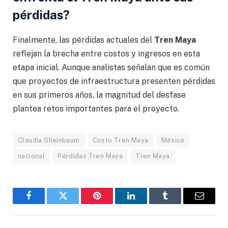
pérdidas?
Finalmente, las pérdidas actuales del
Tren Maya
reflejan la brecha entre costos y ingresos en esta
etapa inicial. Aunque analistas señalan que es común
que proyectos de infraestructura presenten pérdidas
en sus primeros años, la magnitud del desfase
plantea retos importantes para el proyecto.
Claudia Sheinbaum
Costo Tren Maya
México
nacional
Pérdidas Tren Maya
Tren Maya
Facebook
Gorjeo
Pinterest
LinkedIn
Tumblr
Correo
electró