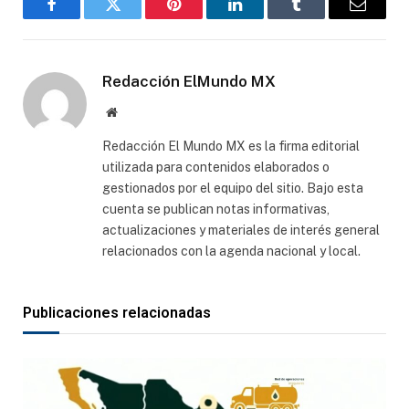
Facebook
Gorjeo
Pinterest
LinkedIn
Tumblr
Correo
electró
Redacción ElMundo MX
Sitio
web
Redacción El Mundo MX es la firma editorial
utilizada para contenidos elaborados o
gestionados por el equipo del sitio. Bajo esta
cuenta se publican notas informativas,
actualizaciones y materiales de interés general
relacionados con la agenda nacional y local.
Publicaciones relacionadas