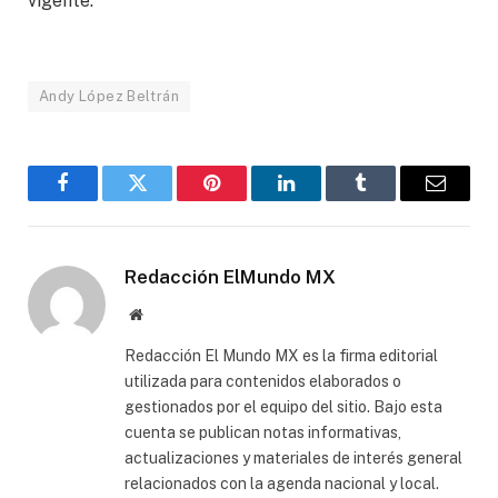
vigente.
Andy López Beltrán
Facebook
Gorjeo
Pinterest
LinkedIn
Tumblr
Correo
electró
Redacción ElMundo MX
Sitio
web
Redacción El Mundo MX es la firma editorial
utilizada para contenidos elaborados o
gestionados por el equipo del sitio. Bajo esta
cuenta se publican notas informativas,
actualizaciones y materiales de interés general
relacionados con la agenda nacional y local.