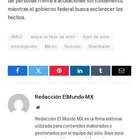
las personas frente a acusaciones sin fundamento,
mientras el gobierno federal busca esclarecer los
hechos.
AMLO
amparos hijos de amlo
hijos de amlo
investigación
Méxic
Noticias
Sheinbaum
Facebook
Gorjeo
Pinterest
LinkedIn
Tumblr
Correo
electró
Redacción ElMundo MX
Sitio
web
Redacción El Mundo MX es la firma editorial
utilizada para contenidos elaborados o
gestionados por el equipo del sitio. Bajo esta