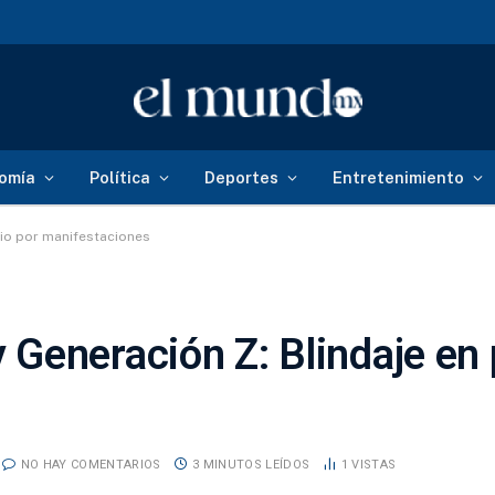
omía
Política
Deportes
Entretenimiento
cio por manifestaciones
Generación Z: Blindaje en 
NO HAY COMENTARIOS
3 MINUTOS LEÍDOS
1
VISTAS