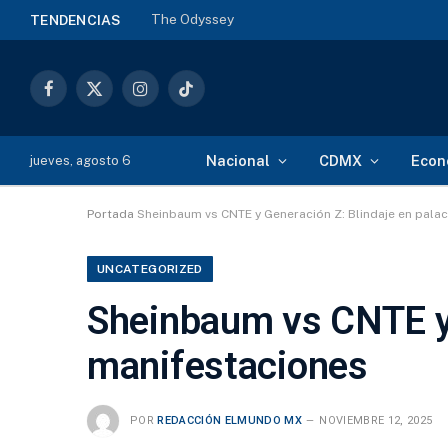
The Odyssey
TENDENCIAS
Facebook
X
Instagram
TikTok
(Twitter)
Nacional
CDMX
Econ
jueves, agosto 6
Portada
Sheinbaum vs CNTE y Generación Z: Blindaje en pala
UNCATEGORIZED
Sheinbaum vs CNTE y 
manifestaciones
POR
REDACCIÓN ELMUNDO MX
NOVIEMBRE 12, 2025