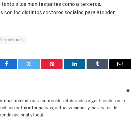
r tanto a los manifestantes como a terceros.
s con los distintos sectores sociales para atender
festaciones
Facebook
Gorjeo
Pinterest
LinkedIn
Tumblr
Correo
electrón
Sitio
web
torial utilizada para contenidos elaborados o gestionados por el
 publican notas informativas, actualizaciones y materiales de
genda nacional y local.