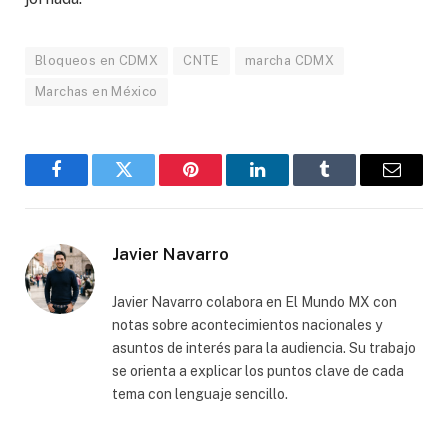
Bloqueos en CDMX
CNTE
marcha CDMX
Marchas en México
Facebook
Gorjeo
Pinterest
LinkedIn
Tumblr
Correo
electró
Javier Navarro
Javier Navarro colabora en El Mundo MX con
notas sobre acontecimientos nacionales y
asuntos de interés para la audiencia. Su trabajo
se orienta a explicar los puntos clave de cada
tema con lenguaje sencillo.