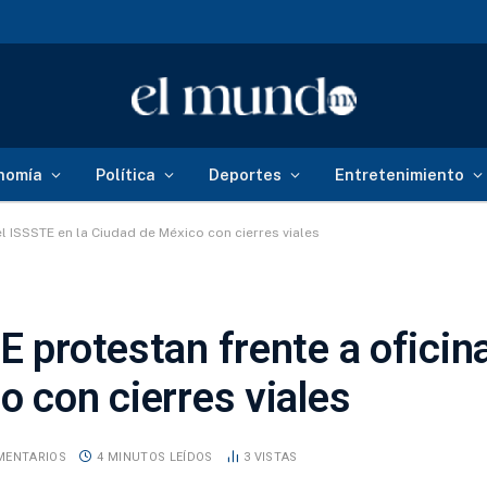
nomía
Política
Deportes
Entretenimiento
el ISSSTE en la Ciudad de México con cierres viales
E protestan frente a oficin
o con cierres viales
MENTARIOS
4 MINUTOS LEÍDOS
3
VISTAS