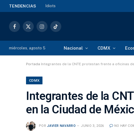
Idiots
TENDENCIAS
Facebook
X
Instagram
TikTok
(Twitter)
Nacional
CDMX
Eco
miércoles, agosto 5
Portada
Integrantes de la CNTE protestan frente a oficinas d
CDMX
Integrantes de la CNT
en la Ciudad de Méxic
POR
JAVIER NAVARRO
JUNIO 3, 2026
NO HAY CO