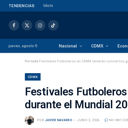
Idiots
TENDENCIAS
Facebook
X
Instagram
TikTok
(Twitter)
Nacional
CDMX
Econ
jueves, agosto 6
Portada
Festivales Futboleros en CDMX tendrán conciertos gr
CDMX
Festivales Futbolero
durante el Mundial 20
POR
JAVIER NAVARRO
JUNIO 2, 2026
NO HAY CO