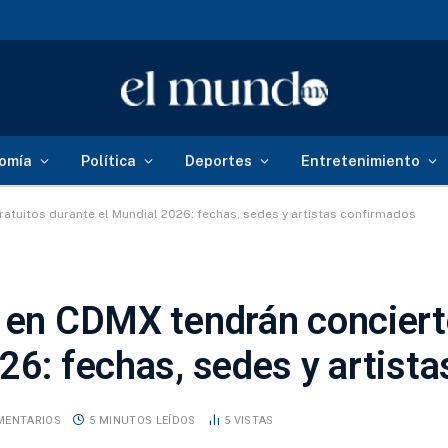
omía
Política
Deportes
Entretenimiento
atuitos durante el Mundial 2026: fechas, sedes y artistas confirmados
s en CDMX tendrán conciert
26: fechas, sedes y artist
MENTARIOS
5 MINUTOS LEÍDOS
5
VISTAS