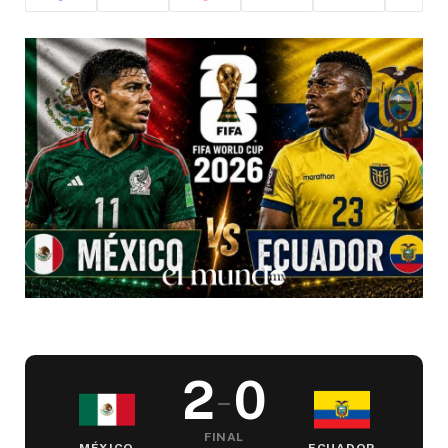
2
0
–
FINAL