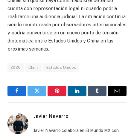
chinas sin que se haya confirmado si el detenido
cuenta con representación legal ni cuándo podría
realizarse una audiencia judicial. La situación continúa
siendo monitoreada por observadores internacionales
y podría convertirse en un nuevo punto de tensión
diplomática entre Estados Unidos y China en las
próximas semanas.
2026
China
Estados Unidos
Facebook
Gorjeo
Pinterest
LinkedIn
Tumblr
Correo
electró
Javier Navarro
Javier Navarro colabora en El Mundo MX con