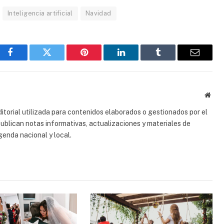
Inteligencia artificial
Navidad
Facebook
Gorjeo
Pinterest
LinkedIn
Tumblr
Correo
electrón
Sitio
web
torial utilizada para contenidos elaborados o gestionados por el
 publican notas informativas, actualizaciones y materiales de
genda nacional y local.