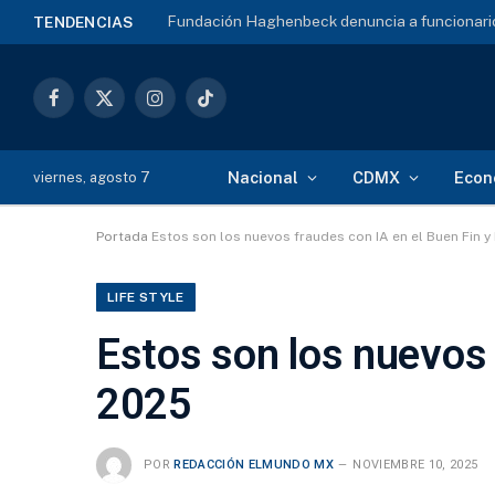
Fundación Haghenbeck denuncia a funcionario
TENDENCIAS
Facebook
X
Instagram
TikTok
(Twitter)
Nacional
CDMX
Econ
viernes, agosto 7
Portada
Estos son los nuevos fraudes con IA en el Buen Fin 
LIFE STYLE
Estos son los nuevos 
2025
POR
REDACCIÓN ELMUNDO MX
NOVIEMBRE 10, 2025