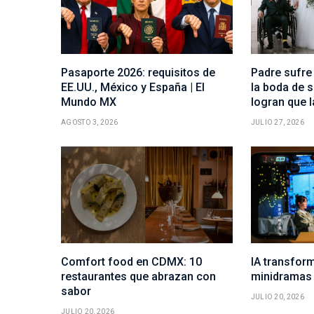
Pasaporte 2026: requisitos de
Padre sufre 
EE.UU., México y España | El
la boda de s
Mundo MX
logran que la
AGOSTO 3, 2026
JULIO 27, 2026
Comfort food en CDMX: 10
IA transform
restaurantes que abrazan con
minidramas 
sabor
JULIO 20, 2026
JULIO 20, 2026