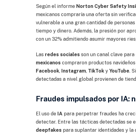
Según el informe
Norton Cyber Safety Ins
mexicanos compraría una oferta sin verific
vulnerable a una gran cantidad de personas
tiempo y dinero. Además, la presión por apr
con un 32% admitiendo asumir mayores ries
Las
redes sociales
son un canal clave para
mexicanos
compraron productos navideños 
Facebook
,
Instagram
,
TikTok
y
YouTube
. 
detectadas a nivel global provienen de tien
Fraudes impulsados por IA: 
El uso de
IA
para perpetrar fraudes ha crecid
detectar. Entre las tácticas detectadas se 
deepfakes
para suplantar identidades y la c