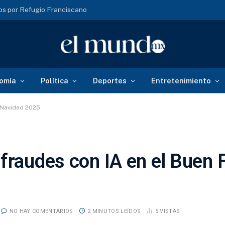
s por Refugio Franciscano
omía
Política
Deportes
Entretenimiento
y Navidad 2025
fraudes con IA en el Buen 
NO HAY COMENTARIOS
2 MINUTOS LEÍDOS
5
VISTAS