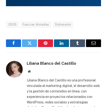
2026
Fuerzas Armadas
Soberanía
Facebook
Gorjeo
Pinterest
LinkedIn
Tumblr
Correo
electró
Liliana Blanco del Castillo
Sitio
web
Liliana Blanco del Castillo es una profesional
vinculada al marketing digital, el desarrollo web
y la gestión de contenidos en línea, con
experiencia en proyectos relacionados con
WordPress, redes sociales y estrategias