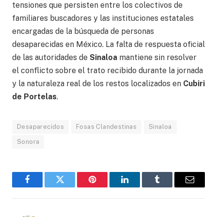
tensiones que persisten entre los colectivos de
familiares buscadores y las instituciones estatales
encargadas de la búsqueda de personas
desaparecidas en México. La falta de respuesta oficial
de las autoridades de
Sinaloa
mantiene sin resolver
el conflicto sobre el trato recibido durante la jornada
y la naturaleza real de los restos localizados en
Cubiri
de Portelas
.
Desaparecidos
Fosas Clandestinas
Sinaloa
Sonora
Facebook
Gorjeo
Pinterest
LinkedIn
Tumblr
Correo
electró