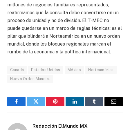
millones de negocios familiares representados,
reafirmamos que la consulta debe convertirse en un
proceso de unidad y no de división. El T-MEC no
puede quedarse en un marco de reglas técnicas: es el
pilar que blindará a Norteamérica en un nuevo orden
mundial, donde los bloques regionales marcan el
rumbo de la economía y la política internacional.
Canadá
Estados Unidos
México
Norteamérica
Nuevo Orden Mundial
Facebook
Gorjeo
Pinterest
LinkedIn
Tumblr
Correo
electró
Redacción ElMundo MX