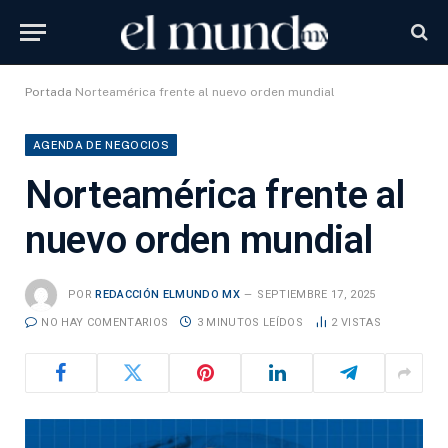
Portada
Norteamérica frente al nuevo orden mundial
AGENDA DE NEGOCIOS
Norteamérica frente al
nuevo orden mundial
POR
REDACCIÓN ELMUNDO MX
SEPTIEMBRE 17, 2025
NO HAY COMENTARIOS
3 MINUTOS LEÍDOS
2
VISTAS