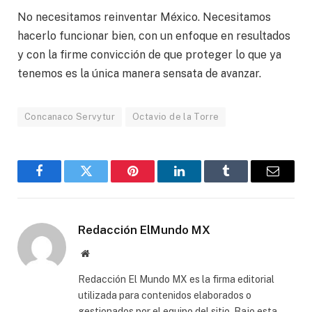
No necesitamos reinventar México. Necesitamos
hacerlo funcionar bien, con un enfoque en resultados
y con la firme convicción de que proteger lo que ya
tenemos es la única manera sensata de avanzar.
Concanaco Servytur
Octavio de la Torre
Facebook
Gorjeo
Pinterest
LinkedIn
Tumblr
Correo
electró
Redacción ElMundo MX
Sitio
web
Redacción El Mundo MX es la firma editorial
utilizada para contenidos elaborados o
gestionados por el equipo del sitio. Bajo esta