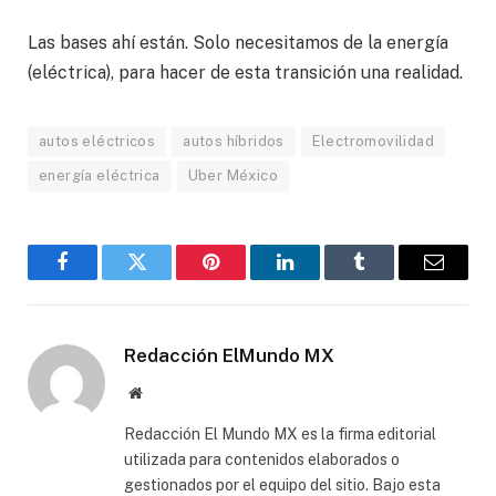
Las bases ahí están. Solo necesitamos de la energía
(eléctrica), para hacer de esta transición una realidad.
autos eléctricos
autos híbridos
Electromovilidad
energía eléctrica
Uber México
Facebook
Gorjeo
Pinterest
LinkedIn
Tumblr
Correo
electró
Redacción ElMundo MX
Sitio
web
Redacción El Mundo MX es la firma editorial
utilizada para contenidos elaborados o
gestionados por el equipo del sitio. Bajo esta