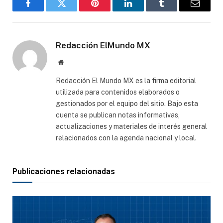
Facebook
Gorjeo
Pinterest
LinkedIn
Tumblr
Correo
electró
Redacción ElMundo MX
Sitio
web
Redacción El Mundo MX es la firma editorial
utilizada para contenidos elaborados o
gestionados por el equipo del sitio. Bajo esta
cuenta se publican notas informativas,
actualizaciones y materiales de interés general
relacionados con la agenda nacional y local.
Publicaciones relacionadas