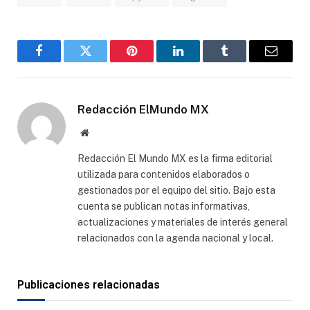
Facebook
Gorjeo
Pinterest
LinkedIn
Tumblr
Correo
electró
Redacción ElMundo MX
Sitio
web
Redacción El Mundo MX es la firma editorial
utilizada para contenidos elaborados o
gestionados por el equipo del sitio. Bajo esta
cuenta se publican notas informativas,
actualizaciones y materiales de interés general
relacionados con la agenda nacional y local.
Publicaciones relacionadas