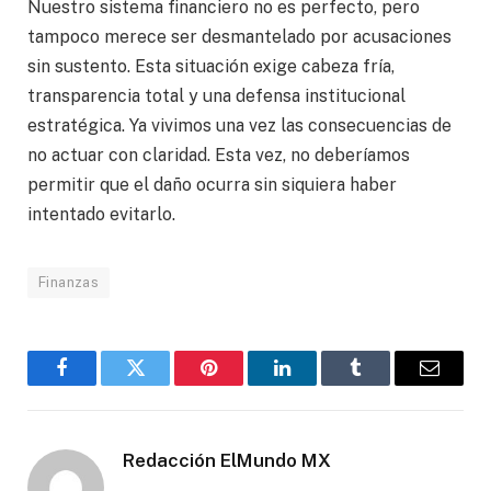
Nuestro sistema financiero no es perfecto, pero
tampoco merece ser desmantelado por acusaciones
sin sustento. Esta situación exige cabeza fría,
transparencia total y una defensa institucional
estratégica. Ya vivimos una vez las consecuencias de
no actuar con claridad. Esta vez, no deberíamos
permitir que el daño ocurra sin siquiera haber
intentado evitarlo.
Finanzas
Facebook
Gorjeo
Pinterest
LinkedIn
Tumblr
Correo
electró
Redacción ElMundo MX