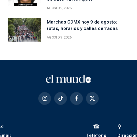
AGOSTO 9, 2026
Marchas CDMX hoy 9 de agosto:
rutas, horarios y calles cerradas
AGOSTO 9, 2026
Instagram
TikTok
Facebook
X
(Twitter)
✉
☎
⚲
Email
Teléfono
Direcció