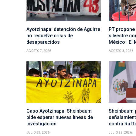
Ayotzinapa: detención de Aguirre
PT propone 
no resuelve crisis de
silvestre c
desaparecidos
México | El
AGOSTO 7, 2026
AGOSTO 3, 2026
Caso Ayotzinapa: Sheinbaum
Sheinbaum p
pide esperar nuevas líneas de
señalamient
investigación
contra Ruff
JULIO 29, 2026
JULIO 29, 2026