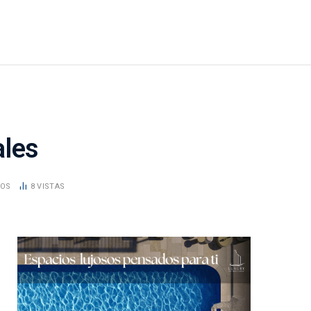
ales
DOS
8
VISTAS