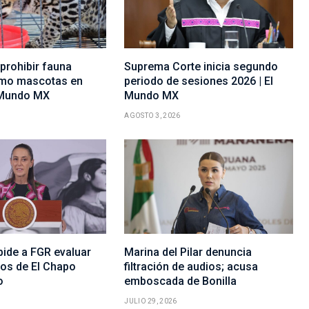
prohibir fauna
Suprema Corte inicia segundo
omo mascotas en
periodo de sesiones 2026 | El
 Mundo MX
Mundo MX
AGOSTO 3, 2026
ide a FGR evaluar
Marina del Pilar denuncia
os de El Chapo
filtración de audios; acusa
o
emboscada de Bonilla
JULIO 29, 2026