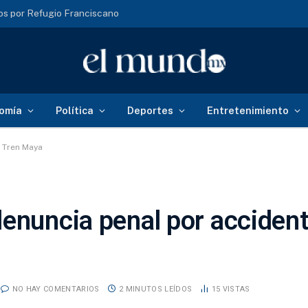
s por Refugio Franciscano
omía
Política
Deportes
Entretenimiento
l Tren Maya
enuncia penal por accident
NO HAY COMENTARIOS
2 MINUTOS LEÍDOS
15
VISTAS