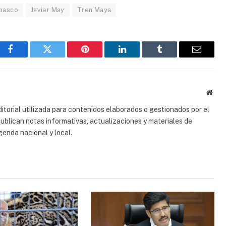
basco
Javier May
Tren Maya
Facebook
Gorjeo
Pinterest
LinkedIn
Tumblr
Correo
electrón
Sitio
web
torial utilizada para contenidos elaborados o gestionados por el
 publican notas informativas, actualizaciones y materiales de
genda nacional y local.