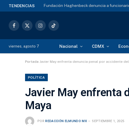
Fundación Haghenbeck denuncia a funcionario
TENDENCIAS
Facebook
X
Instagram
TikTok
(Twitter)
Nacional
CDMX
Econ
viernes, agosto 7
Portada
Javier May enfrenta denuncia penal por accidente de
POLÍTICA
Javier May enfrenta d
Maya
POR
REDACCIÓN ELMUNDO MX
SEPTIEMBRE 1, 2025