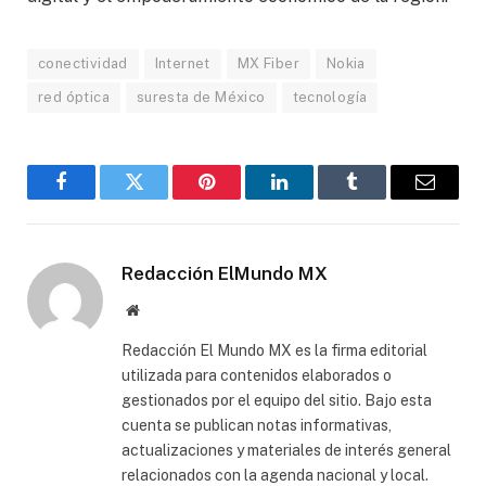
conectividad
Internet
MX Fiber
Nokia
red óptica
suresta de México
tecnología
Facebook
Gorjeo
Pinterest
LinkedIn
Tumblr
Correo
electró
Redacción ElMundo MX
Sitio
web
Redacción El Mundo MX es la firma editorial
utilizada para contenidos elaborados o
gestionados por el equipo del sitio. Bajo esta
cuenta se publican notas informativas,
actualizaciones y materiales de interés general
relacionados con la agenda nacional y local.