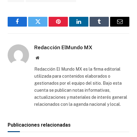
Facebook
Gorjeo
Pinterest
LinkedIn
Tumblr
Correo
electró
Redacción ElMundo MX
Sitio
web
Redacción El Mundo MX es la firma editorial
utilizada para contenidos elaborados o
gestionados por el equipo del sitio. Bajo esta
cuenta se publican notas informativas,
actualizaciones y materiales de interés general
relacionados con la agenda nacional y local.
Publicaciones relacionadas