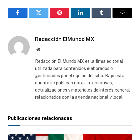
Facebook
Gorjeo
Pinterest
LinkedIn
Tumblr
Correo
electró
Redacción ElMundo MX
Sitio
web
Redacción El Mundo MX es la firma editorial
utilizada para contenidos elaborados o
gestionados por el equipo del sitio. Bajo esta
cuenta se publican notas informativas,
actualizaciones y materiales de interés general
relacionados con la agenda nacional y local.
Publicaciones relacionadas