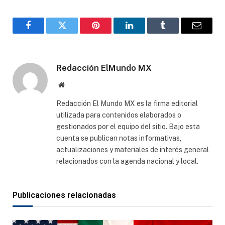
Facebook
Gorjeo
Pinterest
LinkedIn
Tumblr
Correo
electró
Redacción ElMundo MX
Sitio
web
Redacción El Mundo MX es la firma editorial
utilizada para contenidos elaborados o
gestionados por el equipo del sitio. Bajo esta
cuenta se publican notas informativas,
actualizaciones y materiales de interés general
relacionados con la agenda nacional y local.
Publicaciones relacionadas