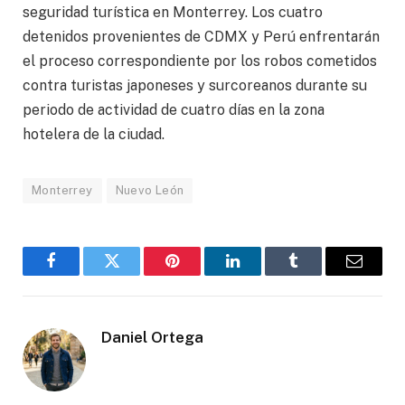
seguridad turística en Monterrey. Los cuatro
detenidos provenientes de CDMX y Perú enfrentarán
el proceso correspondiente por los robos cometidos
contra turistas japoneses y surcoreanos durante su
periodo de actividad de cuatro días en la zona
hotelera de la ciudad.
Monterrey
Nuevo León
Facebook
Gorjeo
Pinterest
LinkedIn
Tumblr
Correo
electró
Daniel Ortega