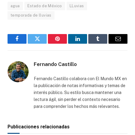
agua
Estado de México
LLuvias
temporada de lluvias
Facebook
Gorjeo
Pinterest
LinkedIn
Tumblr
Correo
electró
Fernando Castillo
Fernando Castillo colabora con El Mundo MX en
la publicación de notas informativas y temas de
interés público. Su estilo busca mantener una
lectura ágil, sin perder el contexto necesario
para comprender los hechos más relevantes.
Publicaciones relacionadas