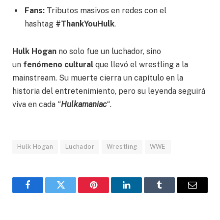
Fans:
Tributos masivos en redes con el
hashtag
#ThankYouHulk
.
Hulk Hogan
no solo fue un luchador, sino
un
fenómeno cultural
que llevó el wrestling a la
mainstream. Su muerte cierra un capítulo en la
historia del entretenimiento, pero su leyenda seguirá
viva en cada
“
Hulkamaniac
“
.
Hulk Hogan
Luchador
Wrestling
WWE
Facebook
Gorjeo
Pinterest
LinkedIn
Tumblr
Correo
electró