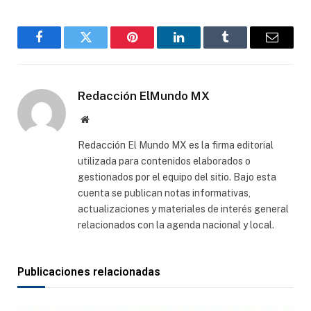
Facebook
Gorjeo
Pinterest
LinkedIn
Tumblr
Correo
electró
Redacción ElMundo MX
Sitio
web
Redacción El Mundo MX es la firma editorial
utilizada para contenidos elaborados o
gestionados por el equipo del sitio. Bajo esta
cuenta se publican notas informativas,
actualizaciones y materiales de interés general
relacionados con la agenda nacional y local.
Publicaciones relacionadas