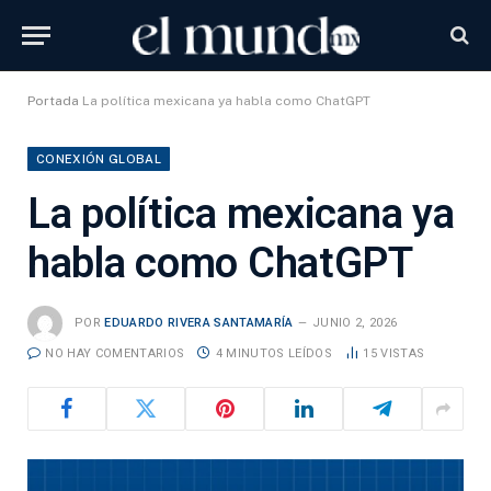
Portada
La política mexicana ya habla como ChatGPT
CONEXIÓN GLOBAL
La política mexicana ya
habla como ChatGPT
POR
EDUARDO RIVERA SANTAMARÍA
JUNIO 2, 2026
NO HAY COMENTARIOS
4 MINUTOS LEÍDOS
15
VISTAS