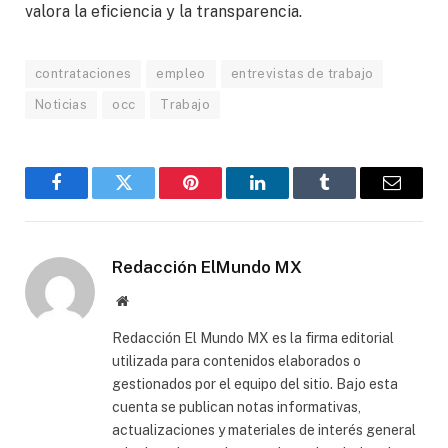
valora la eficiencia y la transparencia.
contrataciones
empleo
entrevistas de trabajo
Noticias
occ
Trabajo
Facebook
Gorjeo
Pinterest
LinkedIn
Tumblr
Correo
electró
Redacción ElMundo MX
Sitio
web
Redacción El Mundo MX es la firma editorial
utilizada para contenidos elaborados o
gestionados por el equipo del sitio. Bajo esta
cuenta se publican notas informativas,
actualizaciones y materiales de interés general