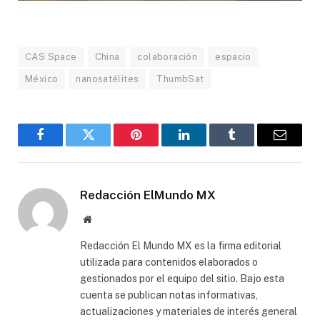
CAS Space
China
colaboración
espacio
México
nanosatélites
ThumbSat
Facebook
Gorjeo
Pinterest
LinkedIn
Tumblr
Correo
electró
Redacción ElMundo MX
Sitio
web
Redacción El Mundo MX es la firma editorial
utilizada para contenidos elaborados o
gestionados por el equipo del sitio. Bajo esta
cuenta se publican notas informativas,
actualizaciones y materiales de interés general